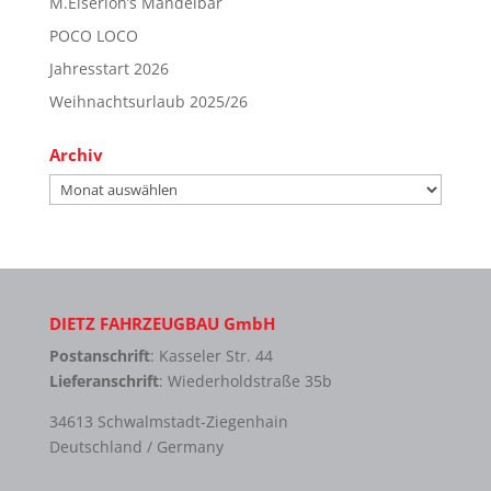
M.Eiserloh’s Mandelbar
POCO LOCO
Jahresstart 2026
Weihnachtsurlaub 2025/26
Archiv
Archiv
DIETZ FAHRZEUGBAU GmbH
Postanschrift
: Kasseler Str. 44
Lieferanschrift
: Wiederholdstraße 35b
34613 Schwalmstadt-Ziegenhain
Deutschland / Germany