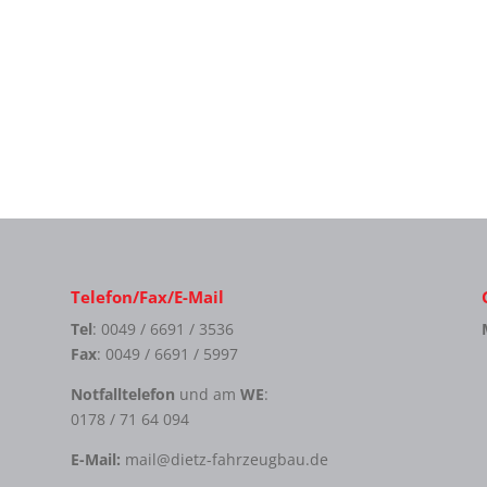
Telefon/Fax/E-Mail
Tel
: 0049 / 6691 / 3536
Fax
: 0049 / 6691 / 5997
Notfalltelefon
und am
WE
:
0178 / 71 64 094
E-Mail:
mail@dietz-fahrzeugbau.de