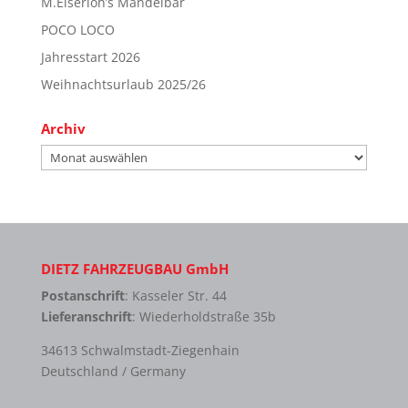
M.Eiserloh’s Mandelbar
POCO LOCO
Jahresstart 2026
Weihnachtsurlaub 2025/26
Archiv
Archiv
DIETZ FAHRZEUGBAU GmbH
Postanschrift
: Kasseler Str. 44
Lieferanschrift
: Wiederholdstraße 35b
34613 Schwalmstadt-Ziegenhain
Deutschland / Germany