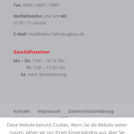
Fax
: 0049 / 6691 / 5997
Notfalltelefon
und am
WE
:
0178 / 71 64 094
E-Mail:
mail@dietz-fahrzeugbau.de
Geschäftszeiten
Mo – Do
: 7:00 – 16:15 Uhr
Fr
: 7:00 – 12:20 Uhr
Sa
: nach Vereinbarung
Kontakt
Impressum
Datenschutzerklärung
AGB
Diese Website benutzt Cookies. Wenn Sie die Website weiter
nutzen, gehen wir von Ihrem Einverständnis aus, aber Sie