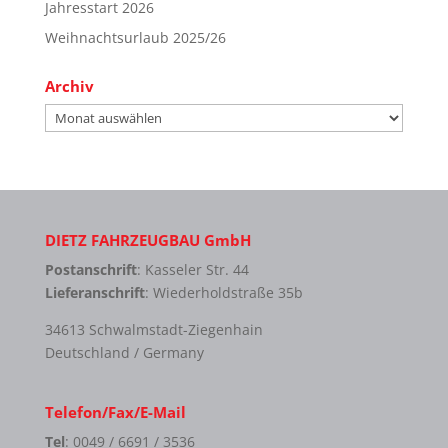
Jahresstart 2026
Weihnachtsurlaub 2025/26
Archiv
Archiv
DIETZ FAHRZEUGBAU GmbH
Postanschrift
: Kasseler Str. 44
Lieferanschrift
: Wiederholdstraße 35b
34613 Schwalmstadt-Ziegenhain
Deutschland / Germany
Telefon/Fax/E-Mail
Tel
: 0049 / 6691 / 3536