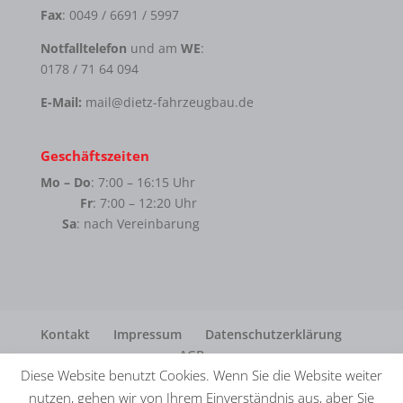
Fax
: 0049 / 6691 / 5997
Notfalltelefon
und am
WE
:
0178 / 71 64 094
E-Mail:
mail@dietz-fahrzeugbau.de
Geschäftszeiten
Mo – Do
: 7:00 – 16:15 Uhr
Fr
: 7:00 – 12:20 Uhr
Sa
: nach Vereinbarung
Kontakt
Impressum
Datenschutzerklärung
AGB
Diese Website benutzt Cookies. Wenn Sie die Website weiter
nutzen, gehen wir von Ihrem Einverständnis aus, aber Sie