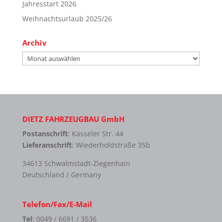
Jahresstart 2026
Weihnachtsurlaub 2025/26
Archiv
Archiv
DIETZ FAHRZEUGBAU GmbH
Postanschrift
: Kasseler Str. 44
Lieferanschrift
: Wiederholdstraße 35b
34613 Schwalmstadt-Ziegenhain
Deutschland / Germany
Telefon/Fax/E-Mail
Tel
: 0049 / 6691 / 3536