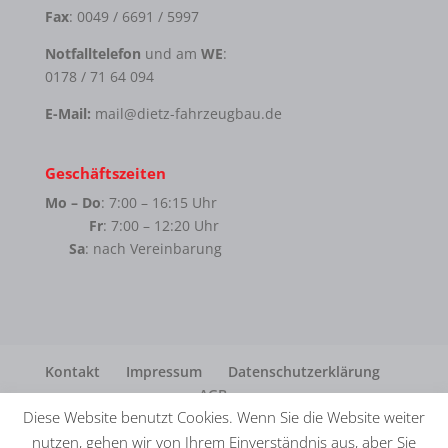
Fax
: 0049 / 6691 / 5997
Notfalltelefon
und am
WE
:
0178 / 71 64 094
E-Mail:
mail@dietz-fahrzeugbau.de
Geschäftszeiten
Mo – Do
: 7:00 – 16:15 Uhr
Fr
: 7:00 – 12:20 Uhr
Sa
: nach Vereinbarung
Kontakt
Impressum
Datenschutzerklärung
AGB
Diese Website benutzt Cookies. Wenn Sie die Website weiter
nutzen, gehen wir von Ihrem Einverständnis aus, aber Sie