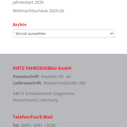
Jahresstart 2026
Weihnachtsurlaub 2025/26
Archiv
Archiv
DIETZ FAHRZEUGBAU GmbH
Postanschrift
: Kasseler Str. 44
Lieferanschrift
: Wiederholdstraße 35b
34613 Schwalmstadt-Ziegenhain
Deutschland / Germany
Telefon/Fax/E-Mail
Tel
: 0049 / 6691 / 3536