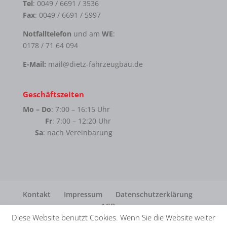
Tel
: 0049 / 6691 / 3536
Fax
: 0049 / 6691 / 5997
Notfalltelefon
und am
WE
:
0178 / 71 64 094
E-Mail:
mail@dietz-fahrzeugbau.de
Geschäftszeiten
Mo – Do
: 7:00 – 16:15 Uhr
Fr
: 7:00 – 12:20 Uhr
Sa
: nach Vereinbarung
Kontakt
Impressum
Datenschutzerklärung
AGB
Diese Website benutzt Cookies. Wenn Sie die Website weiter