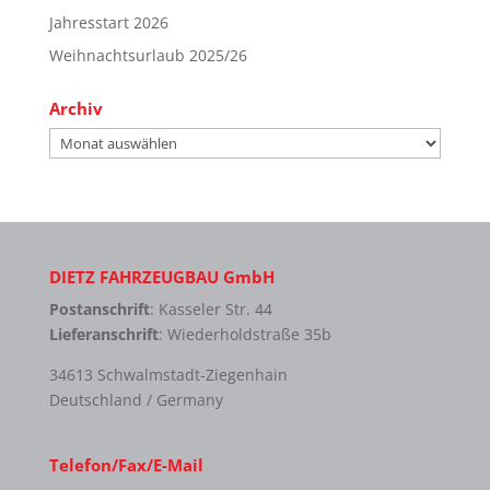
Jahresstart 2026
Weihnachtsurlaub 2025/26
Archiv
Archiv
DIETZ FAHRZEUGBAU GmbH
Postanschrift
: Kasseler Str. 44
Lieferanschrift
: Wiederholdstraße 35b
34613 Schwalmstadt-Ziegenhain
Deutschland / Germany
Telefon/Fax/E-Mail