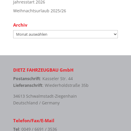
Jahresstart 2026
Weihnachtsurlaub 2025/26
Archiv
Archiv
DIETZ FAHRZEUGBAU GmbH
Postanschrift
: Kasseler Str. 44
Lieferanschrift
: Wiederholdstraße 35b
34613 Schwalmstadt-Ziegenhain
Deutschland / Germany
Telefon/Fax/E-Mail
Tel
: 0049 / 6691 / 3536