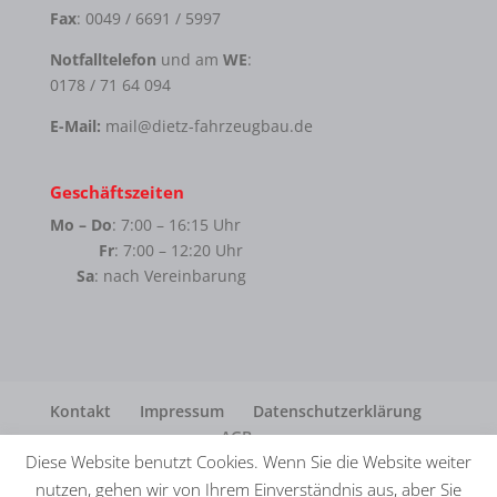
Fax
: 0049 / 6691 / 5997
Notfalltelefon
und am
WE
:
0178 / 71 64 094
E-Mail:
mail@dietz-fahrzeugbau.de
Geschäftszeiten
Mo – Do
: 7:00 – 16:15 Uhr
Fr
: 7:00 – 12:20 Uhr
Sa
: nach Vereinbarung
Kontakt
Impressum
Datenschutzerklärung
AGB
Diese Website benutzt Cookies. Wenn Sie die Website weiter
nutzen, gehen wir von Ihrem Einverständnis aus, aber Sie