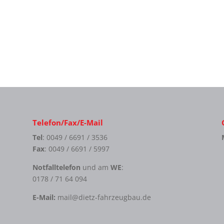
Telefon/Fax/E-Mail
Tel
: 0049 / 6691 / 3536
Fax
: 0049 / 6691 / 5997
Notfalltelefon
und am
WE
:
0178 / 71 64 094
E-Mail:
mail@dietz-fahrzeugbau.de