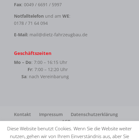
Fax
: 0049 / 6691 / 5997
Notfalltelefon
und am
WE
:
0178 / 71 64 094
E-Mail:
mail@dietz-fahrzeugbau.de
Geschäftszeiten
Mo – Do
: 7:00 – 16:15 Uhr
Fr
: 7:00 – 12:20 Uhr
Sa
: nach Vereinbarung
Kontakt
Impressum
Datenschutzerklärung
AGB
Diese Website benutzt Cookies. Wenn Sie die Website weiter
nutzen, gehen wir von Ihrem Einverständnis aus, aber Sie