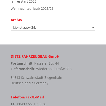
Jahresstart 2026
Weihnachtsurlaub 2025/26
Archiv
Archiv
DIETZ FAHRZEUGBAU GmbH
Postanschrift
: Kasseler Str. 44
Lieferanschrift
: Wiederholdstraße 35b
34613 Schwalmstadt-Ziegenhain
Deutschland / Germany
Telefon/Fax/E-Mail
Tel
: 0049 / 6691 / 3536