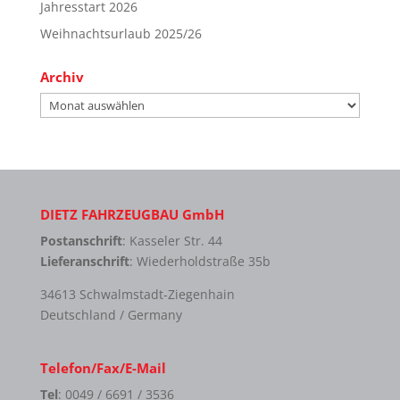
Jahresstart 2026
Weihnachtsurlaub 2025/26
Archiv
Archiv
DIETZ FAHRZEUGBAU GmbH
Postanschrift
: Kasseler Str. 44
Lieferanschrift
: Wiederholdstraße 35b
34613 Schwalmstadt-Ziegenhain
Deutschland / Germany
Telefon/Fax/E-Mail
Tel
: 0049 / 6691 / 3536