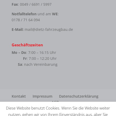
Fax
: 0049 / 6691 / 5997
Notfalltelefon
und am
WE
:
0178 / 71 64 094
E-Mail:
mail@dietz-fahrzeugbau.de
Geschäftszeiten
Mo – Do
: 7:00 – 16:15 Uhr
Fr
: 7:00 – 12:20 Uhr
Sa
: nach Vereinbarung
Kontakt
Impressum
Datenschutzerklärung
AGB
Diese Website benutzt Cookies. Wenn Sie die Website weiter
nutzen, gehen wir von Ihrem Einverständnis aus, aber Sie