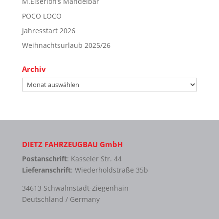
M.Eiserloh’s Mandelbar
POCO LOCO
Jahresstart 2026
Weihnachtsurlaub 2025/26
Archiv
Archiv
DIETZ FAHRZEUGBAU GmbH
Postanschrift
: Kasseler Str. 44
Lieferanschrift
: Wiederholdstraße 35b
34613 Schwalmstadt-Ziegenhain
Deutschland / Germany