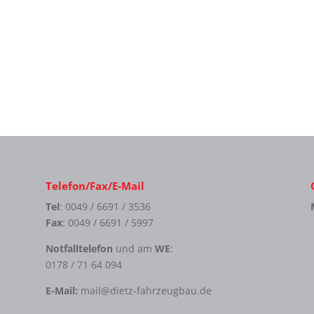
Telefon/Fax/E-Mail
Tel
: 0049 / 6691 / 3536
Fax
: 0049 / 6691 / 5997
Notfalltelefon
und am
WE
:
0178 / 71 64 094
E-Mail:
mail@dietz-fahrzeugbau.de