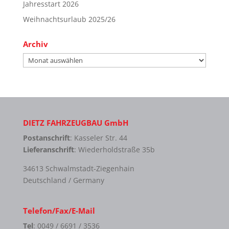
Jahresstart 2026
Weihnachtsurlaub 2025/26
Archiv
Archiv
DIETZ FAHRZEUGBAU GmbH
Postanschrift
: Kasseler Str. 44
Lieferanschrift
: Wiederholdstraße 35b
34613 Schwalmstadt-Ziegenhain
Deutschland / Germany
Telefon/Fax/E-Mail
Tel
: 0049 / 6691 / 3536