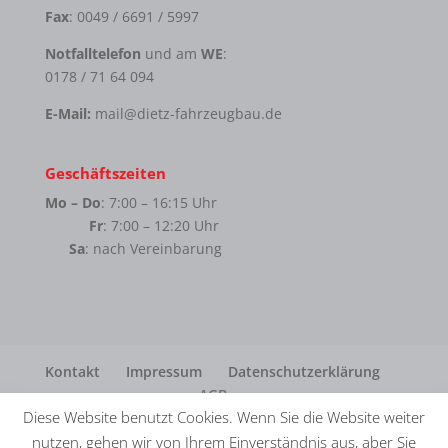
Fax
: 0049 / 6691 / 5997
Notfalltelefon
und am
WE
:
0178 / 71 64 094
E-Mail:
mail@dietz-fahrzeugbau.de
Geschäftszeiten
Mo – Do
: 7:00 – 16:15 Uhr
Fr
: 7:00 – 12:20 Uhr
Sa
: nach Vereinbarung
Kontakt
Impressum
Datenschutzerklärung
AGB
Diese Website benutzt Cookies. Wenn Sie die Website weiter
nutzen, gehen wir von Ihrem Einverständnis aus, aber Sie