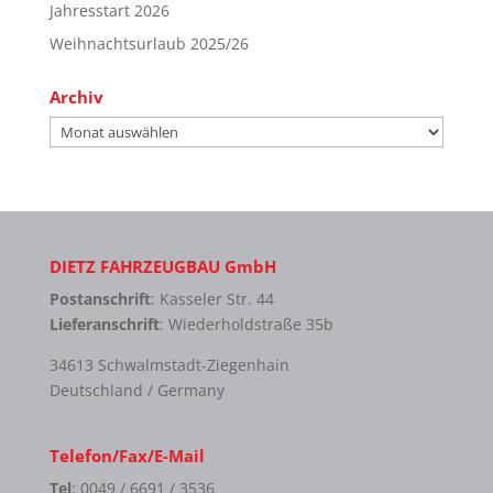
Jahresstart 2026
Weihnachtsurlaub 2025/26
Archiv
Archiv
DIETZ FAHRZEUGBAU GmbH
Postanschrift
: Kasseler Str. 44
Lieferanschrift
: Wiederholdstraße 35b
34613 Schwalmstadt-Ziegenhain
Deutschland / Germany
Telefon/Fax/E-Mail
Tel
: 0049 / 6691 / 3536