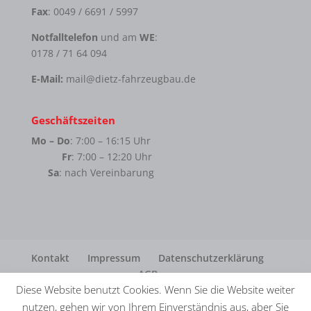
Fax
: 0049 / 6691 / 5997
Notfalltelefon
und am
WE
:
0178 / 71 64 094
E-Mail:
mail@dietz-fahrzeugbau.de
Geschäftszeiten
Mo – Do
: 7:00 – 16:15 Uhr
Fr
: 7:00 – 12:20 Uhr
Sa
: nach Vereinbarung
Kontakt
Impressum
Datenschutzerklärung
AGB
Diese Website benutzt Cookies. Wenn Sie die Website weiter
nutzen, gehen wir von Ihrem Einverständnis aus, aber Sie