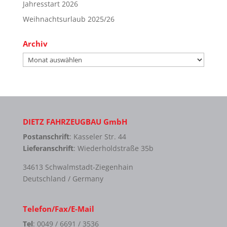
Jahresstart 2026
Weihnachtsurlaub 2025/26
Archiv
Archiv
DIETZ FAHRZEUGBAU GmbH
Postanschrift
: Kasseler Str. 44
Lieferanschrift
: Wiederholdstraße 35b
34613 Schwalmstadt-Ziegenhain
Deutschland / Germany
Telefon/Fax/E-Mail
Tel
: 0049 / 6691 / 3536