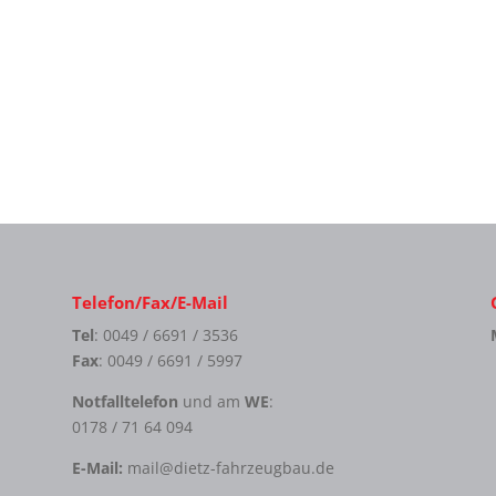
Telefon/Fax/E-Mail
Tel
: 0049 / 6691 / 3536
Fax
: 0049 / 6691 / 5997
Notfalltelefon
und am
WE
:
0178 / 71 64 094
E-Mail:
mail@dietz-fahrzeugbau.de