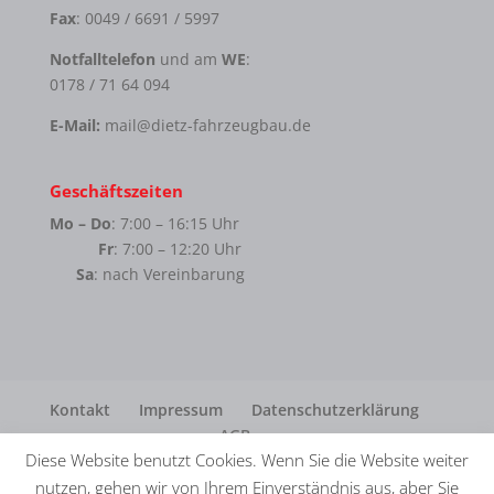
Fax
: 0049 / 6691 / 5997
Notfalltelefon
und am
WE
:
0178 / 71 64 094
E-Mail:
mail@dietz-fahrzeugbau.de
Geschäftszeiten
Mo – Do
: 7:00 – 16:15 Uhr
Fr
: 7:00 – 12:20 Uhr
Sa
: nach Vereinbarung
Kontakt
Impressum
Datenschutzerklärung
AGB
Diese Website benutzt Cookies. Wenn Sie die Website weiter
nutzen, gehen wir von Ihrem Einverständnis aus, aber Sie