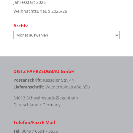
Jahresstart 2026
Weihnachtsurlaub 2025/26
Archiv
Archiv
DIETZ FAHRZEUGBAU GmbH
Postanschrift
: Kasseler Str. 44
Lieferanschrift
: Wiederholdstraße 35b
34613 Schwalmstadt-Ziegenhain
Deutschland / Germany
Telefon/Fax/E-Mail
Tel
: 0049 / 6691 / 3536