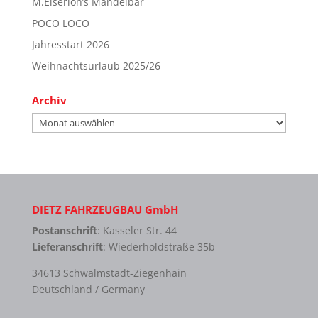
M.Eiserloh’s Mandelbar
POCO LOCO
Jahresstart 2026
Weihnachtsurlaub 2025/26
Archiv
Archiv
DIETZ FAHRZEUGBAU GmbH
Postanschrift
: Kasseler Str. 44
Lieferanschrift
: Wiederholdstraße 35b
34613 Schwalmstadt-Ziegenhain
Deutschland / Germany