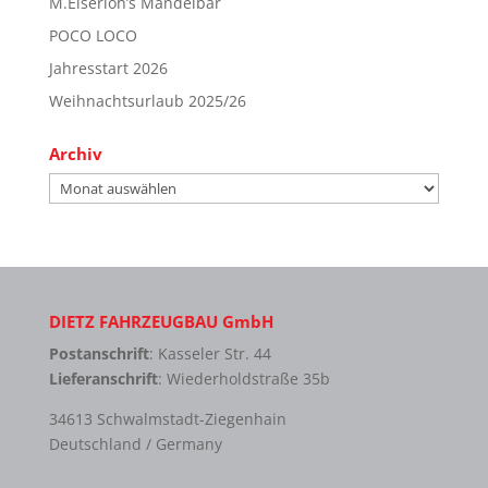
M.Eiserloh’s Mandelbar
POCO LOCO
Jahresstart 2026
Weihnachtsurlaub 2025/26
Archiv
Archiv
DIETZ FAHRZEUGBAU GmbH
Postanschrift
: Kasseler Str. 44
Lieferanschrift
: Wiederholdstraße 35b
34613 Schwalmstadt-Ziegenhain
Deutschland / Germany