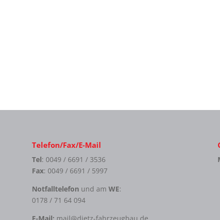
Telefon/Fax/E-Mail
Tel
: 0049 / 6691 / 3536
Fax
: 0049 / 6691 / 5997
Notfalltelefon
und am
WE
:
0178 / 71 64 094
E-Mail:
mail@dietz-fahrzeugbau.de