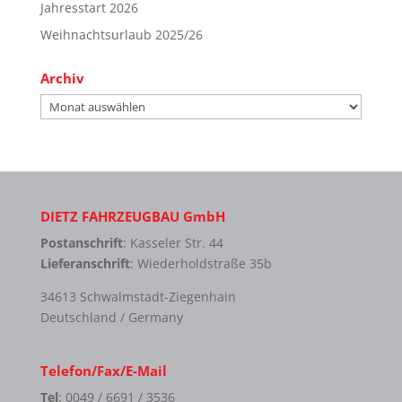
Jahresstart 2026
Weihnachtsurlaub 2025/26
Archiv
Archiv
DIETZ FAHRZEUGBAU GmbH
Postanschrift
: Kasseler Str. 44
Lieferanschrift
: Wiederholdstraße 35b
34613 Schwalmstadt-Ziegenhain
Deutschland / Germany
Telefon/Fax/E-Mail
Tel
: 0049 / 6691 / 3536