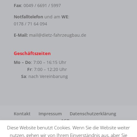
Fax
: 0049 / 6691 / 5997
Notfalltelefon
und am
WE
:
0178 / 71 64 094
E-Mail:
mail@dietz-fahrzeugbau.de
Geschäftszeiten
Mo – Do
: 7:00 – 16:15 Uhr
Fr
: 7:00 – 12:20 Uhr
Sa
: nach Vereinbarung
Kontakt
Impressum
Datenschutzerklärung
AGB
Diese Website benutzt Cookies. Wenn Sie die Website weiter
nutzen, gehen wir von Ihrem Einverständnis aus, aber Sie