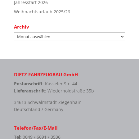
Jahresstart 2026
Weihnachtsurlaub 2025/26
Archiv
Archiv
DIETZ FAHRZEUGBAU GmbH
Postanschrift
: Kasseler Str. 44
Lieferanschrift
: Wiederholdstraße 35b
34613 Schwalmstadt-Ziegenhain
Deutschland / Germany
Telefon/Fax/E-Mail
Tel
: 0049 / 6691 / 3536