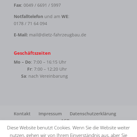
Fax
: 0049 / 6691 / 5997
Notfalltelefon
und am
WE
:
0178 / 71 64 094
E-Mail:
mail@dietz-fahrzeugbau.de
Geschäftszeiten
Mo – Do
: 7:00 – 16:15 Uhr
Fr
: 7:00 – 12:20 Uhr
Sa
: nach Vereinbarung
Kontakt
Impressum
Datenschutzerklärung
AGB
Diese Website benutzt Cookies. Wenn Sie die Website weiter
nutzen, gehen wir von Ihrem Einverständnis aus, aber Sie