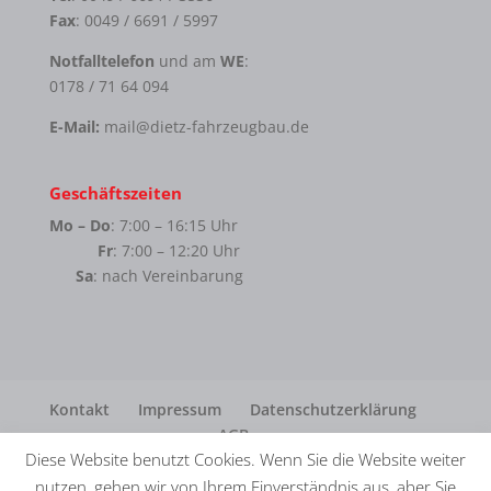
Fax
: 0049 / 6691 / 5997
Notfalltelefon
und am
WE
:
0178 / 71 64 094
E-Mail:
mail@dietz-fahrzeugbau.de
Geschäftszeiten
Mo – Do
: 7:00 – 16:15 Uhr
Fr
: 7:00 – 12:20 Uhr
Sa
: nach Vereinbarung
Kontakt
Impressum
Datenschutzerklärung
AGB
Diese Website benutzt Cookies. Wenn Sie die Website weiter
nutzen, gehen wir von Ihrem Einverständnis aus, aber Sie