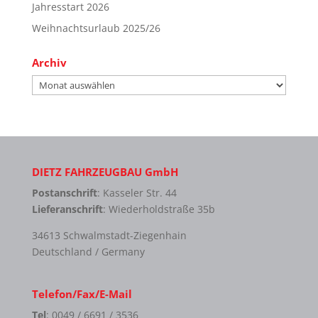
Jahresstart 2026
Weihnachtsurlaub 2025/26
Archiv
Archiv
DIETZ FAHRZEUGBAU GmbH
Postanschrift
: Kasseler Str. 44
Lieferanschrift
: Wiederholdstraße 35b
34613 Schwalmstadt-Ziegenhain
Deutschland / Germany
Telefon/Fax/E-Mail
Tel
: 0049 / 6691 / 3536