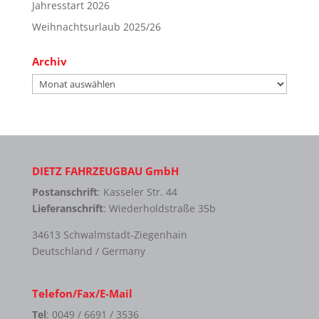
Jahresstart 2026
Weihnachtsurlaub 2025/26
Archiv
Archiv
DIETZ FAHRZEUGBAU GmbH
Postanschrift
: Kasseler Str. 44
Lieferanschrift
: Wiederholdstraße 35b
34613 Schwalmstadt-Ziegenhain
Deutschland / Germany
Telefon/Fax/E-Mail
Tel
: 0049 / 6691 / 3536