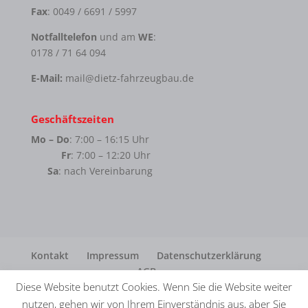
Fax
: 0049 / 6691 / 5997
Notfalltelefon
und am
WE
:
0178 / 71 64 094
E-Mail:
mail@dietz-fahrzeugbau.de
Geschäftszeiten
Mo – Do
: 7:00 – 16:15 Uhr
Fr
: 7:00 – 12:20 Uhr
Sa
: nach Vereinbarung
Kontakt
Impressum
Datenschutzerklärung
AGB
Diese Website benutzt Cookies. Wenn Sie die Website weiter
nutzen, gehen wir von Ihrem Einverständnis aus, aber Sie