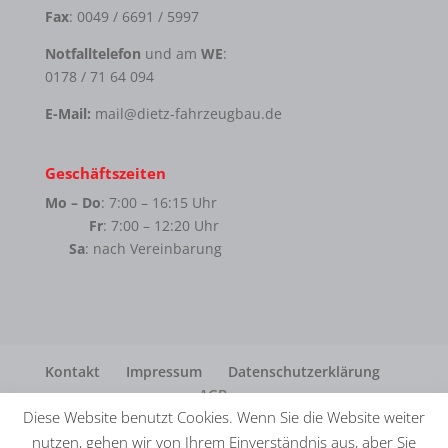
Fax
: 0049 / 6691 / 5997
Notfalltelefon
und am
WE
:
0178 / 71 64 094
E-Mail:
mail@dietz-fahrzeugbau.de
Geschäftszeiten
Mo – Do
: 7:00 – 16:15 Uhr
Fr
: 7:00 – 12:20 Uhr
Sa
: nach Vereinbarung
Kontakt
Impressum
Datenschutzerklärung
AGB
Diese Website benutzt Cookies. Wenn Sie die Website weiter
nutzen, gehen wir von Ihrem Einverständnis aus, aber Sie