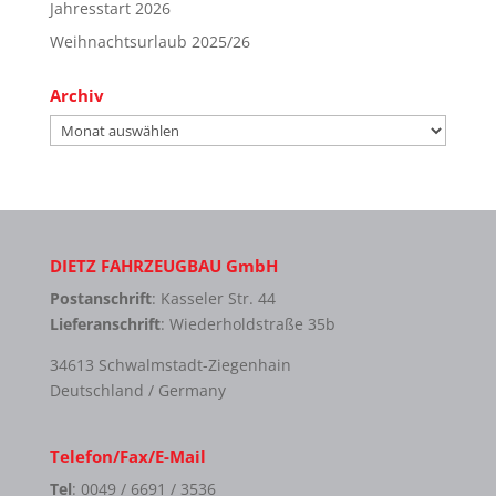
Jahresstart 2026
Weihnachtsurlaub 2025/26
Archiv
Archiv
DIETZ FAHRZEUGBAU GmbH
Postanschrift
: Kasseler Str. 44
Lieferanschrift
: Wiederholdstraße 35b
34613 Schwalmstadt-Ziegenhain
Deutschland / Germany
Telefon/Fax/E-Mail
Tel
: 0049 / 6691 / 3536