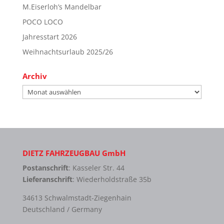
M.Eiserloh’s Mandelbar
POCO LOCO
Jahresstart 2026
Weihnachtsurlaub 2025/26
Archiv
Archiv
DIETZ FAHRZEUGBAU GmbH
Postanschrift
: Kasseler Str. 44
Lieferanschrift
: Wiederholdstraße 35b
34613 Schwalmstadt-Ziegenhain
Deutschland / Germany