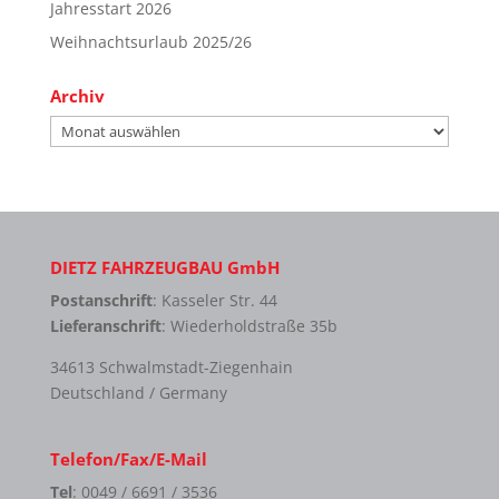
Jahresstart 2026
Weihnachtsurlaub 2025/26
Archiv
Archiv
DIETZ FAHRZEUGBAU GmbH
Postanschrift
: Kasseler Str. 44
Lieferanschrift
: Wiederholdstraße 35b
34613 Schwalmstadt-Ziegenhain
Deutschland / Germany
Telefon/Fax/E-Mail
Tel
: 0049 / 6691 / 3536