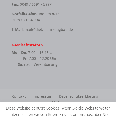
Fax
: 0049 / 6691 / 5997
Notfalltelefon
und am
WE
:
0178 / 71 64 094
E-Mail:
mail@dietz-fahrzeugbau.de
Geschäftszeiten
Mo – Do
: 7:00 – 16:15 Uhr
Fr
: 7:00 – 12:20 Uhr
Sa
: nach Vereinbarung
Kontakt
Impressum
Datenschutzerklärung
AGB
Diese Website benutzt Cookies. Wenn Sie die Website weiter
nutzen, gehen wir von Ihrem Einverständnis aus, aber Sie