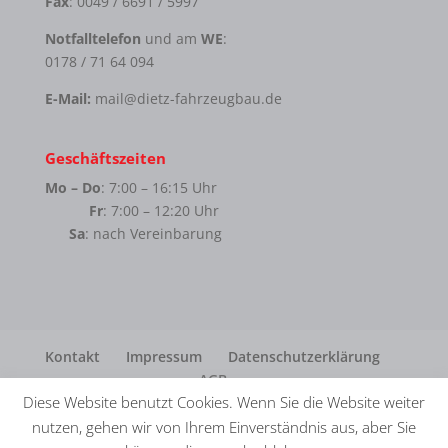
Fax
: 0049 / 6691 / 5997
Notfalltelefon
und am
WE
:
0178 / 71 64 094
E-Mail:
mail@dietz-fahrzeugbau.de
Geschäftszeiten
Mo – Do
: 7:00 – 16:15 Uhr
Fr
: 7:00 – 12:20 Uhr
Sa
: nach Vereinbarung
Kontakt
Impressum
Datenschutzerklärung
AGB
Diese Website benutzt Cookies. Wenn Sie die Website weiter
nutzen, gehen wir von Ihrem Einverständnis aus, aber Sie