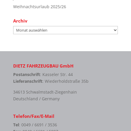
Weihnachtsurlaub 2025/26
Archiv
Archiv
DIETZ FAHRZEUGBAU GmbH
Postanschrift
: Kasseler Str. 44
Lieferanschrift
: Wiederholdstraße 35b
34613 Schwalmstadt-Ziegenhain
Deutschland / Germany
Telefon/Fax/E-Mail
Tel
: 0049 / 6691 / 3536