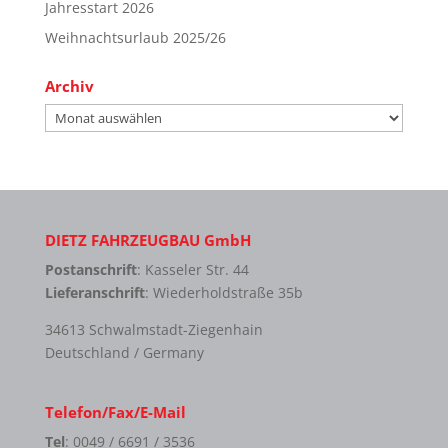
Jahresstart 2026
Weihnachtsurlaub 2025/26
Archiv
Archiv
DIETZ FAHRZEUGBAU GmbH
Postanschrift
: Kasseler Str. 44
Lieferanschrift
: Wiederholdstraße 35b
34613 Schwalmstadt-Ziegenhain
Deutschland / Germany
Telefon/Fax/E-Mail
Tel
: 0049 / 6691 / 3536