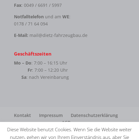
Fax
: 0049 / 6691 / 5997
Notfalltelefon
und am
WE
:
0178 / 71 64 094
E-Mail:
mail@dietz-fahrzeugbau.de
Geschäftszeiten
Mo – Do
: 7:00 – 16:15 Uhr
Fr
: 7:00 – 12:20 Uhr
Sa
: nach Vereinbarung
Kontakt
Impressum
Datenschutzerklärung
AGB
Diese Website benutzt Cookies. Wenn Sie die Website weiter
nutzen, gehen wir von Ihrem Einverständnis aus, aber Sie