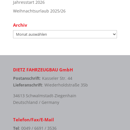
Jahresstart 2026
Weihnachtsurlaub 2025/26
Archiv
Archiv
DIETZ FAHRZEUGBAU GmbH
Postanschrift
: Kasseler Str. 44
Lieferanschrift
: Wiederholdstraße 35b
34613 Schwalmstadt-Ziegenhain
Deutschland / Germany
Telefon/Fax/E-Mail
Tel
: 0049 / 6691 / 3536