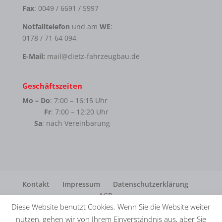
Fax
: 0049 / 6691 / 5997
Notfalltelefon
und am
WE
:
0178 / 71 64 094
E-Mail:
mail@dietz-fahrzeugbau.de
Geschäftszeiten
Mo – Do
: 7:00 – 16:15 Uhr
Fr
: 7:00 – 12:20 Uhr
Sa
: nach Vereinbarung
Kontakt
Impressum
Datenschutzerklärung
AGB
Diese Website benutzt Cookies. Wenn Sie die Website weiter
nutzen, gehen wir von Ihrem Einverständnis aus, aber Sie