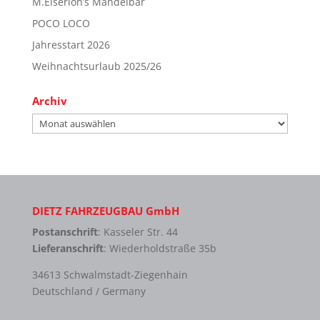
M.Eiserloh’s Mandelbar
POCO LOCO
Jahresstart 2026
Weihnachtsurlaub 2025/26
Archiv
Archiv
DIETZ FAHRZEUGBAU GmbH
Postanschrift
: Kasseler Str. 44
Lieferanschrift
: Wiederholdstraße 35b
34613 Schwalmstadt-Ziegenhain
Deutschland / Germany