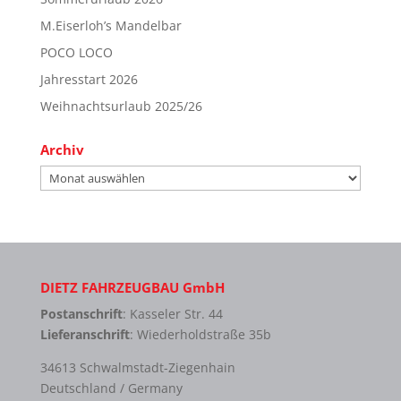
M.Eiserloh’s Mandelbar
POCO LOCO
Jahresstart 2026
Weihnachtsurlaub 2025/26
Archiv
Archiv
DIETZ FAHRZEUGBAU GmbH
Postanschrift
: Kasseler Str. 44
Lieferanschrift
: Wiederholdstraße 35b
34613 Schwalmstadt-Ziegenhain
Deutschland / Germany