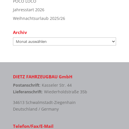
POCO LOCO
Jahresstart 2026
Weihnachtsurlaub 2025/26
Archiv
Archiv
DIETZ FAHRZEUGBAU GmbH
Postanschrift
: Kasseler Str. 44
Lieferanschrift
: Wiederholdstraße 35b
34613 Schwalmstadt-Ziegenhain
Deutschland / Germany
Telefon/Fax/E-Mail