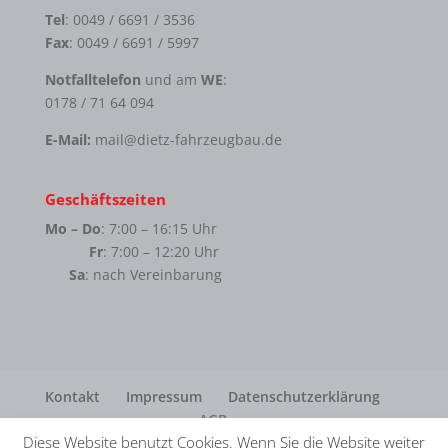
Tel
: 0049 / 6691 / 3536
Fax
: 0049 / 6691 / 5997
Notfalltelefon
und am
WE
:
0178 / 71 64 094
E-Mail:
mail@dietz-fahrzeugbau.de
Geschäftszeiten
Mo – Do
: 7:00 – 16:15 Uhr
Fr
: 7:00 – 12:20 Uhr
Sa
: nach Vereinbarung
Kontakt
Impressum
Datenschutzerklärung
AGB
Diese Website benutzt Cookies. Wenn Sie die Website weiter