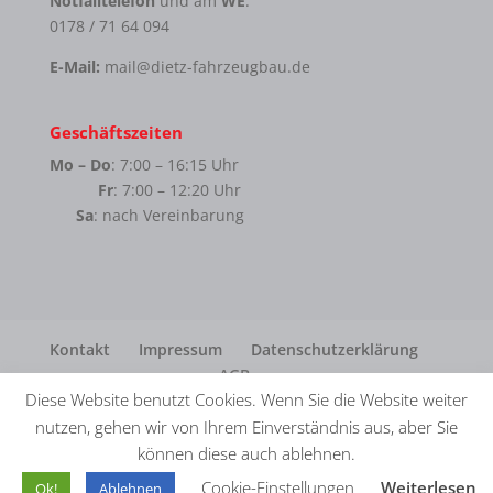
Notfalltelefon
und am
WE
:
0178 / 71 64 094
E-Mail:
mail@dietz-fahrzeugbau.de
Geschäftszeiten
Mo – Do
: 7:00 – 16:15 Uhr
Fr
: 7:00 – 12:20 Uhr
Sa
: nach Vereinbarung
Kontakt
Impressum
Datenschutzerklärung
AGB
Diese Website benutzt Cookies. Wenn Sie die Website weiter
nutzen, gehen wir von Ihrem Einverständnis aus, aber Sie
können diese auch ablehnen.
© Dietz Fahrzeugbau GmbH · Realisation
in2.
Cookie-Einstellungen
Weiterlesen
Ok!
Ablehnen