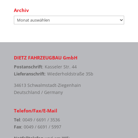
Archiv
Archiv
DIETZ FAHRZEUGBAU GmbH
Postanschrift
: Kasseler Str. 44
Lieferanschrift
: Wiederholdstraße 35b
34613 Schwalmstadt-Ziegenhain
Deutschland / Germany
Telefon/Fax/E-Mail
Tel
: 0049 / 6691 / 3536
Fax
: 0049 / 6691 / 5997