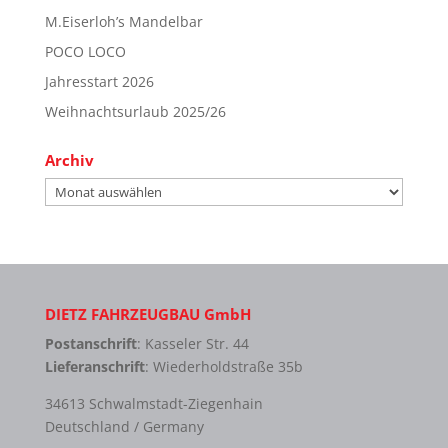
M.Eiserloh’s Mandelbar
POCO LOCO
Jahresstart 2026
Weihnachtsurlaub 2025/26
Archiv
Archiv
DIETZ FAHRZEUGBAU GmbH
Postanschrift
: Kasseler Str. 44
Lieferanschrift
: Wiederholdstraße 35b
34613 Schwalmstadt-Ziegenhain
Deutschland / Germany