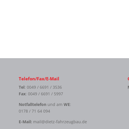
Telefon/Fax/E-Mail
Tel
: 0049 / 6691 / 3536
Fax
: 0049 / 6691 / 5997
Notfalltelefon
und am
WE
:
0178 / 71 64 094
E-Mail:
mail@dietz-fahrzeugbau.de