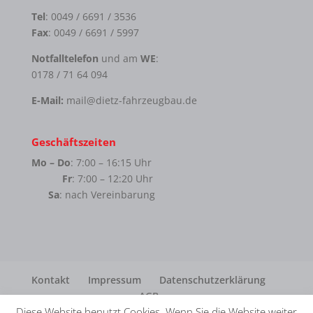
Tel
: 0049 / 6691 / 3536
Fax
: 0049 / 6691 / 5997
Notfalltelefon
und am
WE
:
0178 / 71 64 094
E-Mail:
mail@dietz-fahrzeugbau.de
Geschäftszeiten
Mo – Do
: 7:00 – 16:15 Uhr
Fr
: 7:00 – 12:20 Uhr
Sa
: nach Vereinbarung
Kontakt
Impressum
Datenschutzerklärung
AGB
Diese Website benutzt Cookies. Wenn Sie die Website weiter