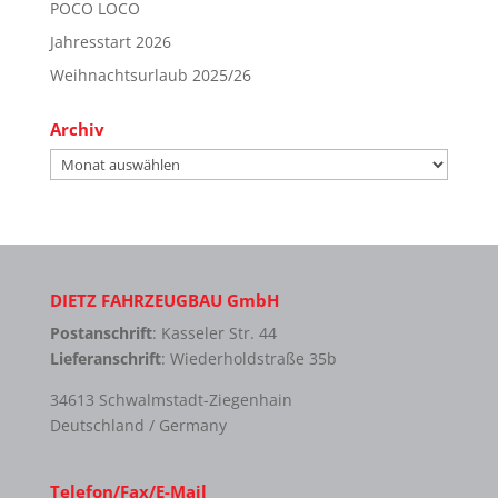
POCO LOCO
Jahresstart 2026
Weihnachtsurlaub 2025/26
Archiv
Archiv
DIETZ FAHRZEUGBAU GmbH
Postanschrift
: Kasseler Str. 44
Lieferanschrift
: Wiederholdstraße 35b
34613 Schwalmstadt-Ziegenhain
Deutschland / Germany
Telefon/Fax/E-Mail