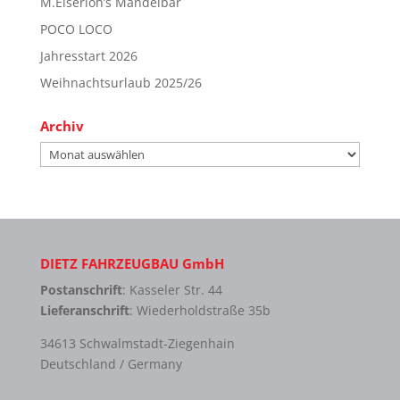
M.Eiserloh’s Mandelbar
POCO LOCO
Jahresstart 2026
Weihnachtsurlaub 2025/26
Archiv
Archiv
DIETZ FAHRZEUGBAU GmbH
Postanschrift
: Kasseler Str. 44
Lieferanschrift
: Wiederholdstraße 35b
34613 Schwalmstadt-Ziegenhain
Deutschland / Germany