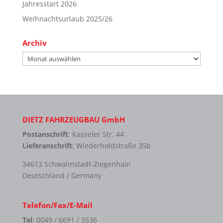
Jahresstart 2026
Weihnachtsurlaub 2025/26
Archiv
Archiv
DIETZ FAHRZEUGBAU GmbH
Postanschrift
: Kasseler Str. 44
Lieferanschrift
: Wiederholdstraße 35b
34613 Schwalmstadt-Ziegenhain
Deutschland / Germany
Telefon/Fax/E-Mail
Tel
: 0049 / 6691 / 3536