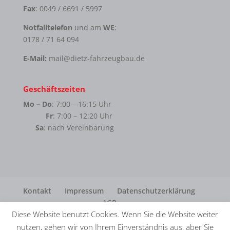
Fax
: 0049 / 6691 / 5997
Notfalltelefon
und am
WE
:
0178 / 71 64 094
E-Mail:
mail@dietz-fahrzeugbau.de
Geschäftszeiten
Mo – Do
: 7:00 – 16:15 Uhr
Fr
: 7:00 – 12:20 Uhr
Sa
: nach Vereinbarung
Kontakt
Impressum
Datenschutzerklärung
AGB
Diese Website benutzt Cookies. Wenn Sie die Website weiter
nutzen, gehen wir von Ihrem Einverständnis aus, aber Sie