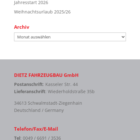
Jahresstart 2026
Weihnachtsurlaub 2025/26
Archiv
Archiv
DIETZ FAHRZEUGBAU GmbH
Postanschrift
: Kasseler Str. 44
Lieferanschrift
: Wiederholdstraße 35b
34613 Schwalmstadt-Ziegenhain
Deutschland / Germany
Telefon/Fax/E-Mail
Tel
: 0049 / 6691 / 3536