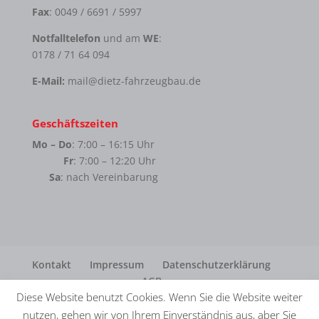
Fax
: 0049 / 6691 / 5997
Notfalltelefon
und am
WE
:
0178 / 71 64 094
E-Mail:
mail@dietz-fahrzeugbau.de
Geschäftszeiten
Mo – Do
: 7:00 – 16:15 Uhr
Fr
: 7:00 – 12:20 Uhr
Sa
: nach Vereinbarung
Kontakt
Impressum
Datenschutzerklärung
AGB
Diese Website benutzt Cookies. Wenn Sie die Website weiter
nutzen, gehen wir von Ihrem Einverständnis aus, aber Sie