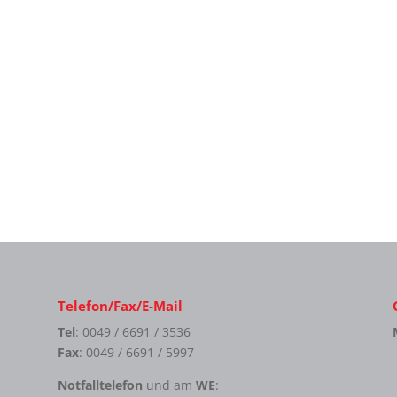
Telefon/Fax/E-Mail
Tel
: 0049 / 6691 / 3536
Fax
: 0049 / 6691 / 5997
Notfalltelefon
und am
WE
: