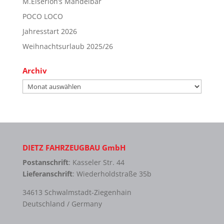
M.Eiserloh’s Mandelbar
POCO LOCO
Jahresstart 2026
Weihnachtsurlaub 2025/26
Archiv
Archiv
DIETZ FAHRZEUGBAU GmbH
Postanschrift
: Kasseler Str. 44
Lieferanschrift
: Wiederholdstraße 35b
34613 Schwalmstadt-Ziegenhain
Deutschland / Germany