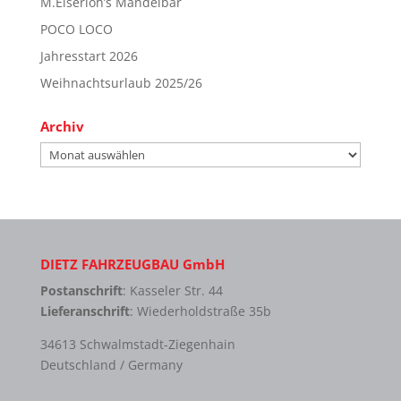
M.Eiserloh’s Mandelbar
POCO LOCO
Jahresstart 2026
Weihnachtsurlaub 2025/26
Archiv
Archiv
DIETZ FAHRZEUGBAU GmbH
Postanschrift
: Kasseler Str. 44
Lieferanschrift
: Wiederholdstraße 35b
34613 Schwalmstadt-Ziegenhain
Deutschland / Germany