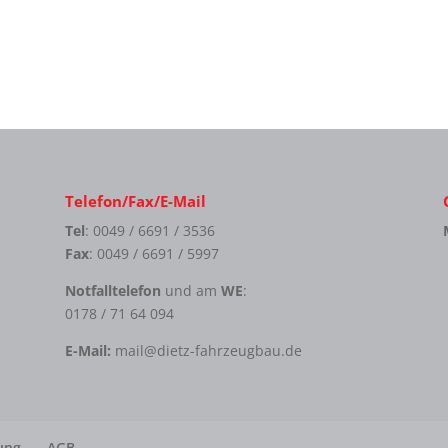
Telefon/Fax/E-Mail
Tel
: 0049 / 6691 / 3536
Fax
: 0049 / 6691 / 5997
Notfalltelefon
und am
WE
:
0178 / 71 64 094
E-Mail:
mail@dietz-fahrzeugbau.de
ung
AGB