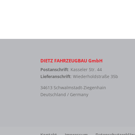
DIETZ FAHRZEUGBAU GmbH
Postanschrift
: Kasseler Str. 44
Lieferanschrift
: Wiederholdstraße 35b
34613 Schwalmstadt-Ziegenhain
Deutschland / Germany
Kontakt
Impressum
Datenschutzerklär