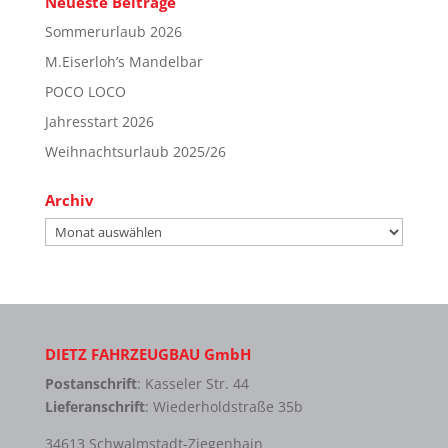
Neueste Beiträge
Sommerurlaub 2026
M.Eiserloh’s Mandelbar
POCO LOCO
Jahresstart 2026
Weihnachtsurlaub 2025/26
Archiv
Archiv
DIETZ FAHRZEUGBAU GmbH
Postanschrift
: Kasseler Str. 44
Lieferanschrift
: Wiederholdstraße 35b
34613 Schwalmstadt-Ziegenhain