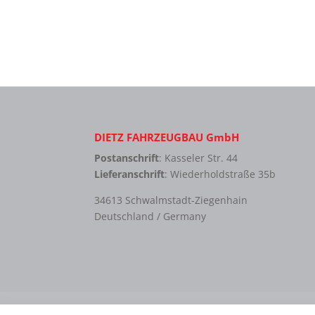
DIETZ FAHRZEUGBAU GmbH
Postanschrift
: Kasseler Str. 44
Lieferanschrift
: Wiederholdstraße 35b
34613 Schwalmstadt-Ziegenhain
Deutschland / Germany
Kontakt
Impressum
Datenschutzerklär