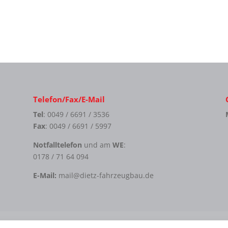
Telefon/Fax/E-Mail
Tel
: 0049 / 6691 / 3536
Fax
: 0049 / 6691 / 5997
Notfalltelefon
und am
WE
:
0178 / 71 64 094
E-Mail:
mail@dietz-fahrzeugbau.de
ung
AGB