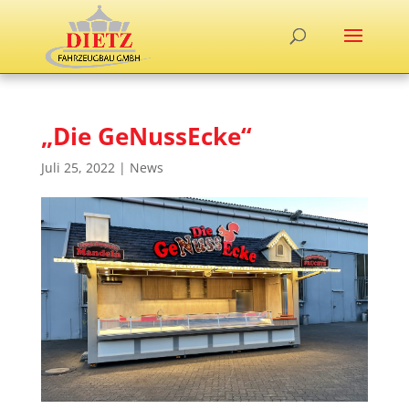
„Die GeNussEcke“
Juli 25, 2022
|
News