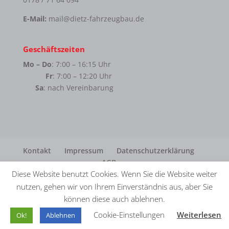
E-Mail:
mail@dietz-fahrzeugbau.de
Geschäftszeiten
Mo – Do
: 7:00 – 16:15 Uhr
Fr
: 7:00 – 12:20 Uhr
Sa
: nach Vereinbarung
Kontakt
Impressum
Datenschutzerklärung
AGB
Diese Website benutzt Cookies. Wenn Sie die Website weiter
nutzen, gehen wir von Ihrem Einverständnis aus, aber Sie
können diese auch ablehnen.
© Dietz Fahrzeugbau GmbH · Realisation
in2.
Cookie-Einstellungen
Weiterlesen
Ok!
Ablehnen
MEDIENAGENTUR