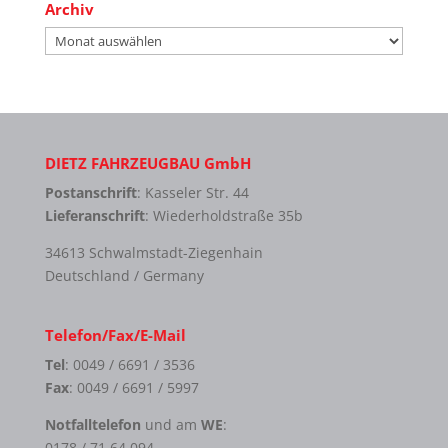
Archiv
Archiv
DIETZ FAHRZEUGBAU GmbH
Postanschrift
: Kasseler Str. 44
Lieferanschrift
: Wiederholdstraße 35b
34613 Schwalmstadt-Ziegenhain
Deutschland / Germany
Telefon/Fax/E-Mail
Tel
: 0049 / 6691 / 3536
Fax
: 0049 / 6691 / 5997
Notfalltelefon
und am
WE
:
0178 / 71 64 094