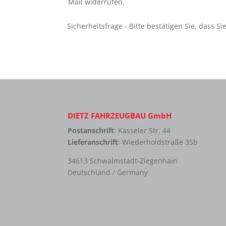
Mail widerrufen.
DIETZ FAHRZEUGBAU GmbH
Postanschrift
: Kasseler Str. 44
Lieferanschrift
: Wiederholdstraße 35b
34613 Schwalmstadt-Ziegenhain
Deutschland / Germany