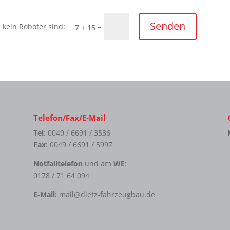
Senden
=
7 + 15
Telefon/Fax/E-Mail
Tel
: 0049 / 6691 / 3536
Fax
: 0049 / 6691 / 5997
Notfalltelefon
und am
WE
:
0178 / 71 64 094
E-Mail:
mail@dietz-fahrzeugbau.de